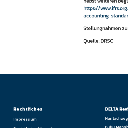
nebst weiteren begl
https://www.ifrs.o
accounting-standar
Stellungnahmen zum
Quelle: DRSC
Rechtliches
DELTA Rev
Harrlachweg
Impressum
68163 Mann