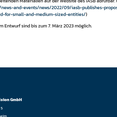
eitenden Materialien auf der Website des IASB abrufbar. (
rg/news-and-events/news/2022/09/iasb-publishes-propos
d-for-small-and-medium-sized-entities/
)
 Entwurf sind bis zum 7. März 2023 möglich.
ision GmbH
 5
heim