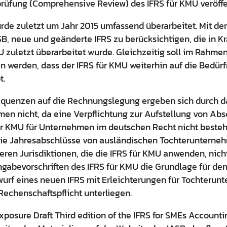
üfung (Comprehensive Review) des IFRS für KMU veröffen
rde zuletzt um Jahr 2015 umfassend überarbeitet. Mit d
SB, neue und geänderte IFRS zu berücksichtigen, die in Kra
MU zuletzt überarbeitet wurde. Gleichzeitig soll im Rahme
n werden, dass der IFRS für KMU weiterhin auf die Bedür
t.
quenzen auf die Rechnungslegung ergeben sich durch da
en nicht, da eine Verpflichtung zur Aufstellung von Ab
ür KMU für Unternehmen im deutschen Recht nicht besteht
ie Jahresabschlüsse von ausländischen Tochterunterneh
ren Jurisdiktionen, die die IFRS für KMU anwenden, nich
ngabevorschriften des IFRS für KMU die Grundlage für de
wurf eines neuen IFRS mit Erleichterungen für Tochterun
 Rechenschaftspflicht unterliegen.
xposure Draft Third edition of the IFRS for SMEs Accounti