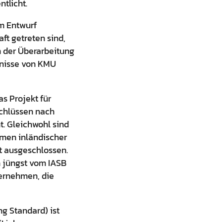
tlicht.
em Entwurf
ft getreten sind,
n der Überarbeitung
fnisse von KMU
s Projekt für
schlüssen nach
. Gleichwohl sind
men inländischer
t ausgeschlossen.
n jüngst vom IASB
ternehmen, die
ng Standard) ist