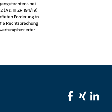
igengutachtens bei
(Az.: III ZR 194/19)
afteten Forderung in
 Die Rechtsprechung
ewertungsbasierter