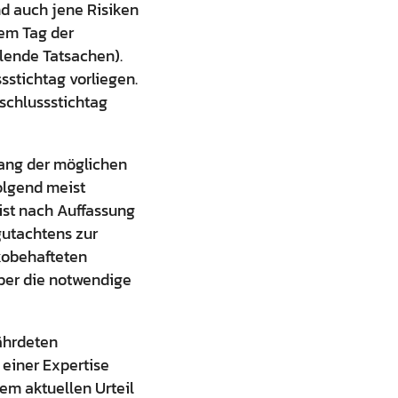
nd auch jene Risiken
dem Tag der
lende Tatsachen).
stichtag vorliegen.
schlussstichtag
fang der möglichen
olgend meist
st nach Auffassung
gutachtens zur
ikobehafteten
über die notwendige
fährdeten
 einer Expertise
em aktuellen Urteil