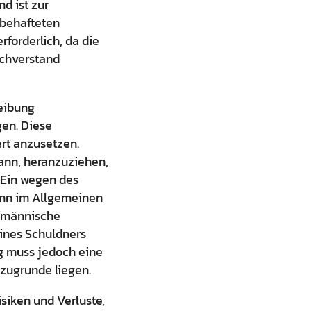
d ist zur
obehafteten
forderlich, da die
chverstand
reibung
gen. Diese
rt anzusetzen.
kann, heranzuziehen,
. Ein wegen des
ann im Allgemeinen
ufmännische
eines Schuldners
ng muss jedoch eine
zugrunde liegen.
siken und Verluste,