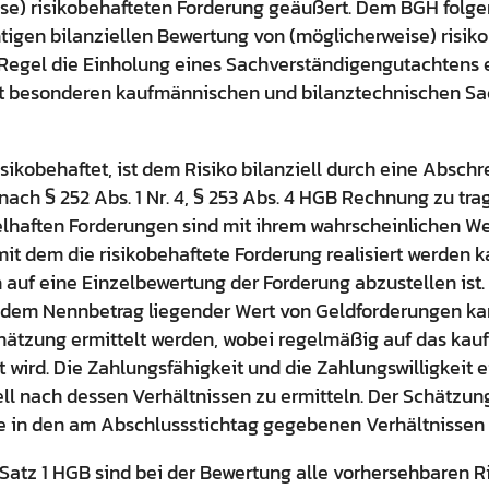
se) risikobehafteten Forderung geäußert. Dem BGH folgen
htigen bilanziellen Bewertung von (möglicherweise) risik
Regel die Einholung eines Sachverständigengutachtens er
t besonderen kaufmännischen und bilanztechnischen Sa
isikobehaftet, ist dem Risiko bilanziell durch eine Absch
nach § 252 Abs. 1 Nr. 4, § 253 Abs. 4 HGB Rechnung zu tra
lhaften Forderungen sind mit ihrem wahrscheinlichen We
 mit dem die risikobehaftete Forderung realisiert werden 
 auf eine Einzelbewertung der Forderung abzustellen ist
er dem Nennbetrag liegender Wert von Geldforderungen k
hätzung ermittelt werden, wobei regelmäßig auf das ka
 wird. Die Zahlungsfähigkeit und die Zahlungswilligkeit 
ell nach dessen Verhältnissen zu ermitteln. Der Schätzu
e in den am Abschlussstichtag gegebenen Verhältnissen 
Satz 1 HGB sind bei der Bewertung alle vorhersehbaren Ri