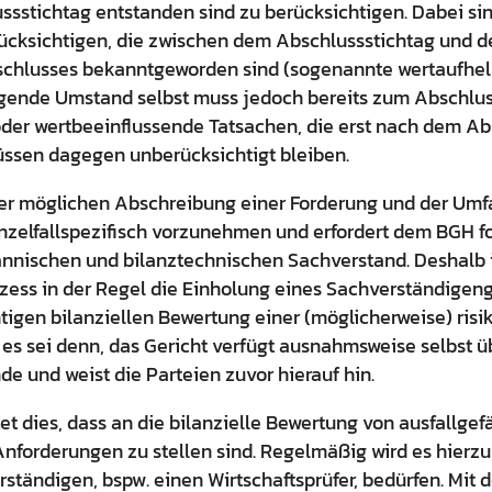
ssstichtag entstanden sind zu berücksichtigen. Dabei si
rücksichtigen, die zwischen dem Abschlussstichtag und 
schlusses bekanntgeworden sind (sogenannte wertaufhel
igende Umstand selbst muss jedoch bereits zum Abschluss
er wertbeeinflussende Tatsachen, die erst nach dem Ab
üssen dagegen unberücksichtigt bleiben.
ner möglichen Abschreibung einer Forderung und der Um
inzelfallspezifisch vorzunehmen und erfordert dem BGH f
nischen und bilanztechnischen Sachverstand. Deshalb i
zess in der Regel die Einholung eines Sachverständigen
htigen bilanziellen Bewertung einer (möglicherweise) ris
es sei denn, das Gericht verfügt ausnahmsweise selbst 
 und weist die Parteien zuvor hierauf hin.
tet dies, dass an die bilanzielle Bewertung von ausfallge
forderungen zu stellen sind. Regelmäßig wird es hierzu
ständigen, bspw. einen Wirtschaftsprüfer, bedürfen. Mit d