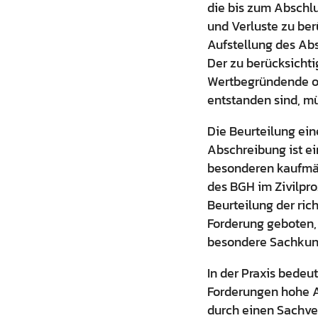
die bis zum Abschlu
und Verluste zu be
Aufstellung des Ab
Der zu berücksicht
Wertbegründende od
entstanden sind, m
Die Beurteilung ei
Abschreibung ist e
besonderen kaufmän
des BGH im Zivilpro
Beurteilung der ric
Forderung geboten, 
besondere Sachkunde
In der Praxis bedeu
Forderungen hohe An
durch einen Sachver