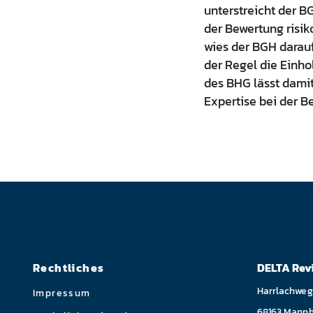
unterstreicht der B
der Bewertung risiko
wies der BGH darauf
der Regel die Einho
des BHG lässt damit
Expertise bei der B
Rechtliches
DELTA Rev
Harrlachweg
Impressum
68163 Mann